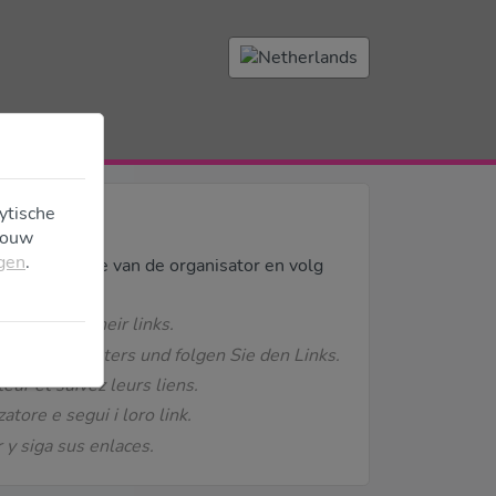
ytische
 jouw
egen
.
naar de website van de organisator en volg
nd follow their links.
es Veranstalters und folgen Sie den Links.
teur et suivez leurs liens.
atore e segui i loro link.
 y siga sus enlaces.