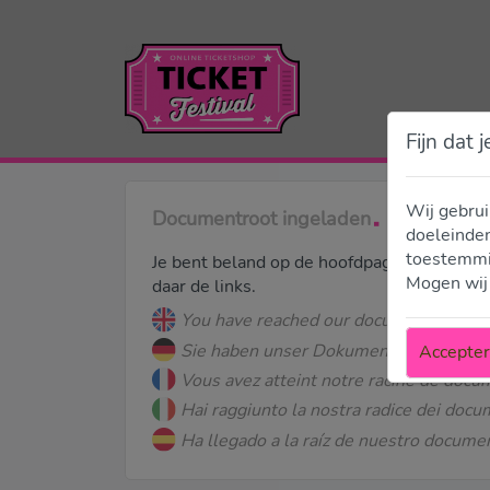
Fijn dat j
Wij gebrui
Documentroot ingeladen
doeleinden
toestemmin
Je bent beland op de hoofdpagina van onze t
Mogen wij 
daar de links.
You have reached our document root. The
Sie haben unser Dokumenten-Root erreic
Accepte
Vous avez atteint notre racine de document
Hai raggiunto la nostra radice dei docume
Ha llegado a la raíz de nuestro document