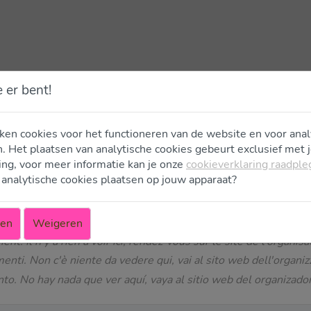
e er bent!
ken cookies voor het functioneren van de website en voor anal
. Het plaatsen van analytische cookies gebeurt exclusief met
g, voor meer informatie kan je onze
cookieverklaring raadpl
icketserver. Dat is niet handig, want hier is niks te zien. Ga 
analytische cookies plaatsen op jouw apparaat?
re is nothing to see here, go to the website of the organizor a
ht. Hier gibt es nichts zu sehen, gehen Sie auf die Website d
ren
Weigeren
. Il n'y a rien à voir ici, rendez-vous sur le site de l'organisa
nti. Non c'è niente da vedere qui, vai al sito web dell'organizz
o. No hay nada que ver aquí, vaya al sitio web del organizador