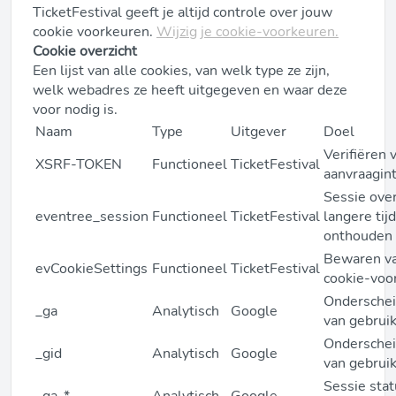
TicketFestival geeft je altijd controle over jouw
cookie voorkeuren.
Wijzig je cookie-voorkeuren.
Cookie overzicht
Een lijst van alle cookies, van welk type ze zijn,
welk webadres ze heeft uitgegeven en waar deze
voor nodig is.
Naam
Type
Uitgever
Doel
Verifiëren 
XSRF-TOKEN
Functioneel
TicketFestival
aanvraagint
Sessie ove
eventree_session
Functioneel
TicketFestival
langere tijd
onthouden
Bewaren v
evCookieSettings
Functioneel
TicketFestival
cookie-voo
Ondersche
_ga
Analytisch
Google
van gebrui
Ondersche
_gid
Analytisch
Google
van gebrui
Sessie sta
_ga_*
Analytisch
Google